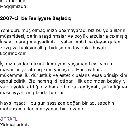
İllik təcrübə
Haqqımızda
2007-ci İldə Fəaliyyətə Başladıq
Yeni qurulmuş olmağımıza baxmayaraq, biz bu yola illərin
müşahidəsi, dərin araşdırmalar və böyük arzularla çıxmışıq.
İnşaat olaraq məqsədimiz – şəhər mühitinə dəyər qatan,
zövq və funksionallığı birləşdirən layihələr həyata
keçirməkdir.
İşimizə sadəcə tikinti kimi yox, yaşamaq hissi verən
məkanlar yaratmaq kimi yanaşırıq. Hər layihədə
mükəmməllik, dürüstlük və estetik balansı əsas prinsip kimi
qəbul edirik. Biz inanırıq ki, etibar – ilk addımdan başlayır,
və bu yolda atdığımız hər addımda keyfiyyəti, şəffaflığı və
məsuliyyəti ön planda tuturuq.
Nays İnşaat – bu gün səssizcə doğan bir ad, sabahın
möhtəşəm izlərini qoyacaq bir imzadır.
ƏTRAFLI
Xidmətlərimiz