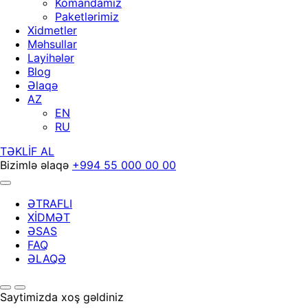
Komandamız
Paketlərimiz
Xidmetler
Məhsullar
Layihələr
Blog
Əlaqə
AZ
EN
RU
TƏKLİF AL
Bizimlə əlaqə
+994 55 000 00 00
ƏTRAFLI
XİDMƏT
ƏSAS
FAQ
ƏLAQƏ
Saytimizda xoş gəldiniz