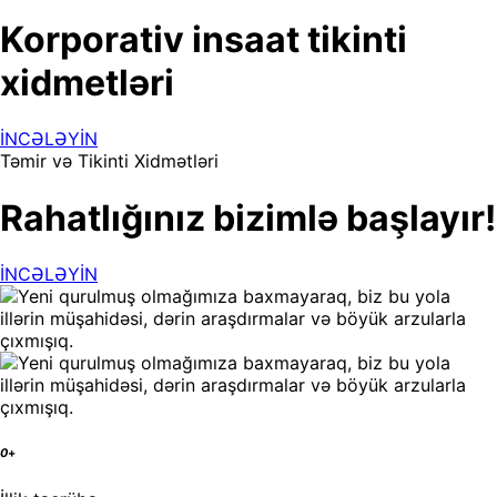
Korporativ insaat tikinti
xidmetləri
İNCƏLƏYİN
Təmir və Tikinti Xidmətləri
Rahatlığınız bizimlə başlayır!
İNCƏLƏYİN
0
+