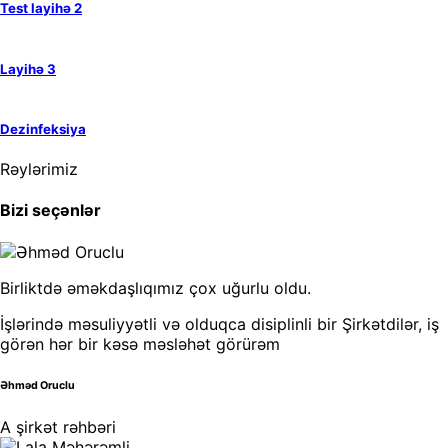
Test layihə 2
Layihə 3
Dezinfeksiya
Rəylərimiz
Bizi seçənlər
Birliktdə əməkdaşlıqımız çox uğurlu oldu.
İşlərində məsuliyyətli və olduqca disiplinli bir Şirkətdilər, iş
görən hər bir kəsə məsləhət görürəm
Əhməd Oruclu
A şirkət rəhbəri