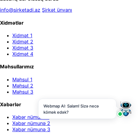
info@sirketadi.az
Şirkət ünvanı
Xidmətlər
Xidmət 1
Xidmət 2
Xidmət 3
Xidmət 4
Məhsullarımız
Məhsul 1
Məhsul 2
Məhsul 3
Xəbərlər
Webmap AI: Salam! Sizə necə
kömək edək?
Xəbər nümunə 1
Xəbər nümunə 2
Xəbər nümunə 3