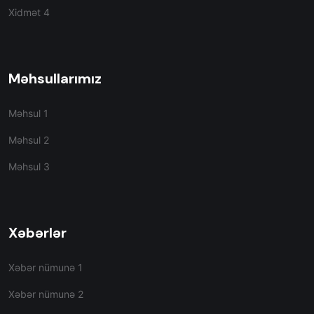
Xidmət 4
Məhsullarımız
Məhsul 1
Məhsul 2
Məhsul 3
Xəbərlər
Xəbər nümunə 1
Xəbər nümunə 2