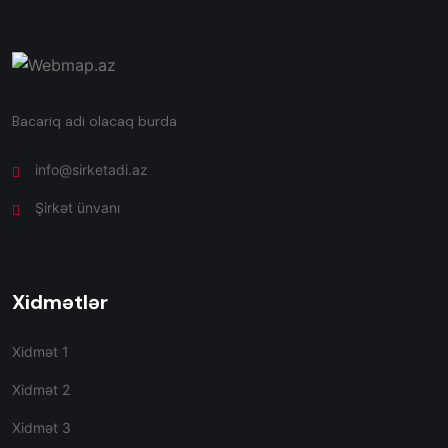
Bacariq adi olacaq burda
info@sirketadi.az
Şirkət ünvanı
Xidmətlər
Xidmət 1
Xidmət 2
Xidmət 3