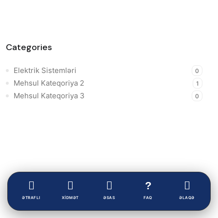
Categories
Elektrik Sistemləri
0
Mehsul Kateqoriya 2
1
Mehsul Kateqoriya 3
0
ƏTRAFLI
XİDMƏT
ƏSAS
FAQ
ƏLAQƏ