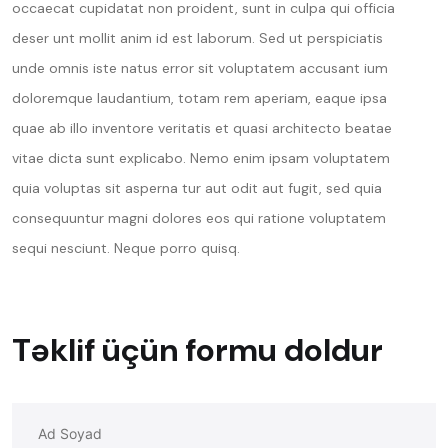
occaecat cupidatat non proident, sunt in culpa qui officia
deser unt mollit anim id est laborum. Sed ut perspiciatis
unde omnis iste natus error sit voluptatem accusant ium
doloremque laudantium, totam rem aperiam, eaque ipsa
quae ab illo inventore veritatis et quasi architecto beatae
vitae dicta sunt explicabo. Nemo enim ipsam voluptatem
quia voluptas sit asperna tur aut odit aut fugit, sed quia
consequuntur magni dolores eos qui ratione voluptatem
sequi nesciunt. Neque porro quisq.
Təklif üçün formu doldur