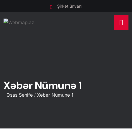
Şirkət ünvanı
Xəbər Nümunə 1
Əsas Səhifə
Xəbər Nümunə 1
/