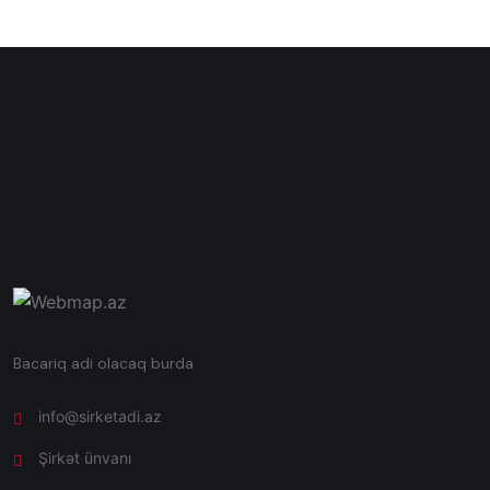
Bacariq adi olacaq burda
info@sirketadi.az
Şirkət ünvanı