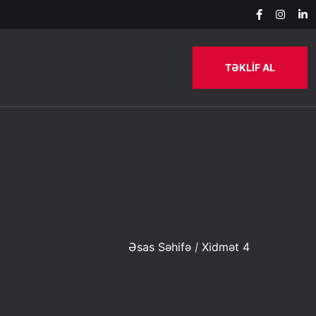
TƏKLİF AL
Əsas Səhifə
Xidmət 4
/